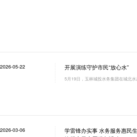
监测到郁江瓦塘泵站取水口上游江水铊元素浓度超标。
置方案，处置组做好生产工艺调整和各水厂供水调度
传联络组和信息发布组同步向上级部门报告并向社会
院、学校、居民小区集中区域等）的用水。
2026-05-22
开展演练守护市民“放心水”
5月19日，玉林城投水务集团在城北水
2026-03-06
学雷锋办实事 水务服务惠民