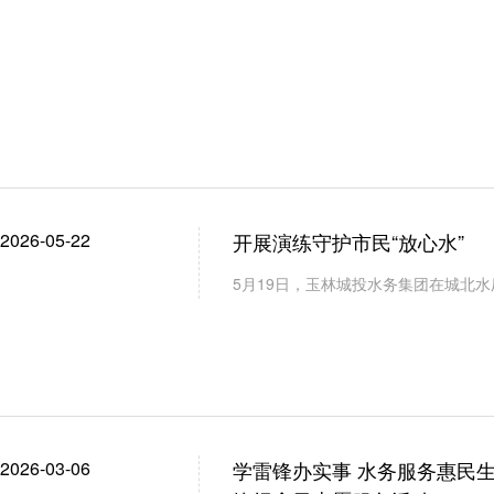
监测到郁江瓦塘泵站取水口上游江水铊元素浓度超标。
置方案，处置组做好生产工艺调整和各水厂供水调度
传联络组和信息发布组同步向上级部门报告并向社会
院、学校、居民小区集中区域等）的用水。
2026-05-22
开展演练守护市民“放心水”
5月19日，玉林城投水务集团在城北水
2026-03-06
学雷锋办实事 水务服务惠民